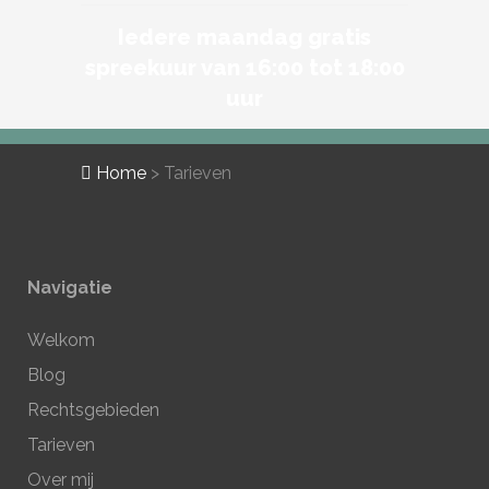
Iedere maandag gratis
spreekuur van 16:00 tot 18:00
uur
Home
>
Tarieven
Navigatie
Welkom
Blog
Rechtsgebieden
Tarieven
Over mij